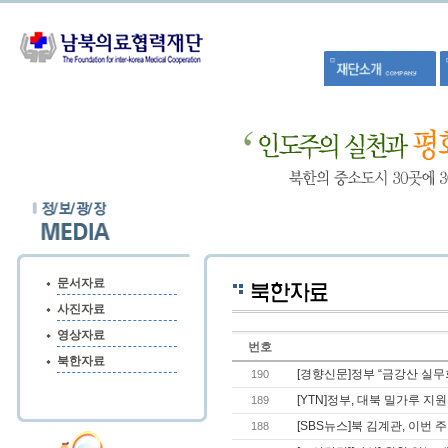
문서자료
사진자료
영상자료
번호
북한자료
[경향신문]정부 “금강산 실무
190
[YTN]정부, 대북 밀가루 지
189
[SBS뉴스]북 김계관, 이번 
188