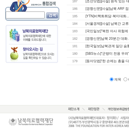
[조선닷컴][사설] 원칙 있는 
187
[경향신문][사설]남북 ARF 접
186
[YTN]비핵화회담·북미대화.
185
[서울경제][사설] 남북간 교류
184
[국민일보]"북한 아사 위험에 
183
[경향신문]남북 20분간 대화… 
182
[한국일보]남북관계 일단 숨통
181
[SBS뉴스]"군량미 전용 우려"
180
[동아닷컴]“한 손에는 총을 다른
179
제목