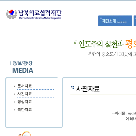
문서자료
사진자료
영상자료
북한자료
-
쿼리문
: updat
-
에러