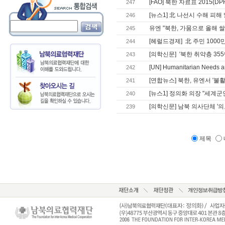
[FAO] 북한 자료표 2015(DPR 
247
[뉴스1] 北 나선시 수해 피해
246
유엔 "북한, 가뭄으로 올해 쌀
245
[헤럴드경제] 北 주민 100
244
[의학신문] '북한 취약층 35
243
[UN] Humanitarian Needs an
242
[연합뉴스] 북한, 유엔서 '불활
241
[뉴스1] 정의화 의장 "세계군
240
[의학신문] 남북 의사단체 '
239
제목