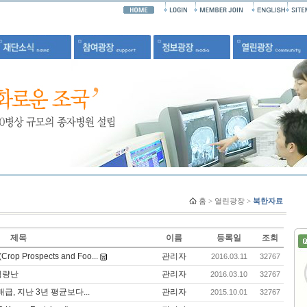
홈
>
열린광장
>
북한자료
제목
이름
등록일
조회
p Prospects and Foo...
관리자
2016.03.11
32767
 식량난
관리자
2016.03.10
32767
급, 지난 3년 평균보다...
관리자
2015.10.01
32767