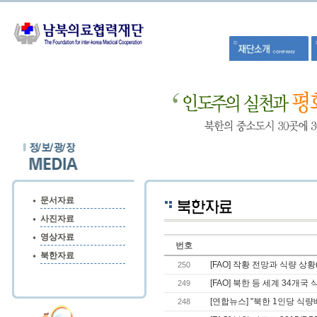
문서자료
사진자료
영상자료
번호
북한자료
[FAO] 작황 전망과 식량 상황(Cro
250
[FAO] 북한 등 세계 34개국
249
[연합뉴스] "북한 1인당 식량배
248