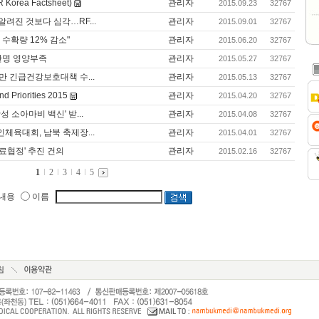
Korea Factsheet)
관리자
2015.09.23
32767
 알려진 것보다 심각…RF...
관리자
2015.09.01
32767
 수확량 12% 감소"
관리자
2015.06.20
32767
0만명 영양부족
관리자
2015.05.27
32767
5만 긴급건강보호대책 수...
관리자
2015.05.13
32767
d Priorities 2015
관리자
2015.04.20
32767
성 소아마비 백신' 받...
관리자
2015.04.08
32767
인체육대회, 남북 축제장...
관리자
2015.04.01
32767
의료협정' 추진 건의
관리자
2015.02.16
32767
1
2
3
4
5
내용
이름